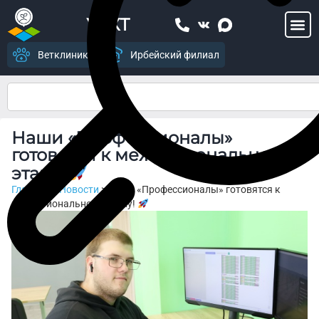
УСХТ
Ветклиника
Ирбейский филиал
Наши «Профессионалы»
готовятся к межрегиональному
этапу!
Главная
>
Новости
>
Наши «Профессионалы» готовятся к
межрегиональному этапу!