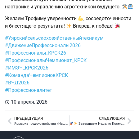
настройке и управлению агротехникой будущего.
Желаем Трофиму уверенности
, сосредоточенности
и блестящего результата!
Вперёд, к победе!
#Уярскийсельскохозяйственныйтехникум
#ДвижениеПрофессионалы2026
#Профессионалы_КРСК26
#ПрофессионалыЧемпионат_КРСК
#ИМЭЧ_КРСК2026
#КомандаЧемпионовКРСК
#ВЧД2026
#Профессионалитет
10 апреля, 2026
ПРЕДЫДУЩАЯ
СЛЕДУЮЩАЯ
Ярмарка трудоустройства «Наши шаги в постижении будущей профессии» в Уярском сельскохозяйственном техникуме
Завершаем Неделю Космоса в нашем техникуме космическим ГТО!