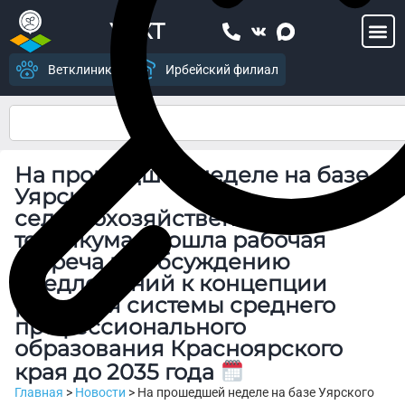
УСХТ
Ветклиника
Ирбейский филиал
На прошедшей неделе на базе
Уярского
сельскохозяйственного
техникума прошла рабочая
встреча по обсуждению
предложений к концепции
развития системы среднего
профессионального
образования Красноярского
края до 2035 года
Главная
>
Новости
>
На прошедшей неделе на базе Уярского