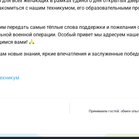
 для всех желающих в рамках Единого дня открытых двере
накомиться с нашим техникумом, его образовательными п
хотим передать самые тёплые слова поддержки и пожелани
иальной военной операции. Особый привет мы адресуем на
димся вами!
нам новые знания, яркие впечатления и заслуженные побе
техникум
Принимаем гостей: обмен опы