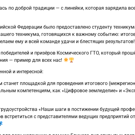
ась по доброй традиции — с линейки, которая зарядила вс
сийской Федерации было предоставлено студенту технику
нашего техникума, готовящихся к важному событию: итого
лаем ему и всей команде удачи и блестящих результатов
победителей и призёров Космического ГТО, который прошё
ния — пример для всех нас!
нной и интересной:
ум станет площадкой для проведения итогового (межрегио
альным компетенциям, как «Цифровое земледелие» и «Экс
трудоустройства «Наши шаги в постижении будущей профе
 встретиться с представителями ведущих предприятий отр