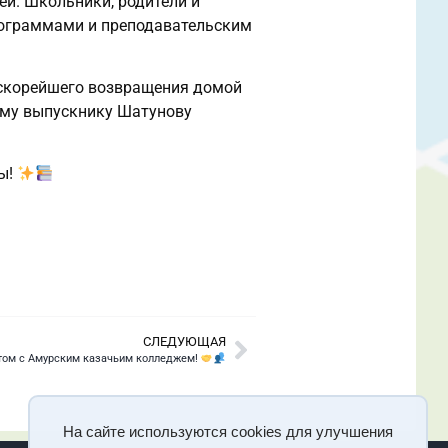
й. Школьники, родители и
рограммами и преподавательским
я скорейшего возвращения домой
шему выпускнику Шатунову
ды!
СЛЕДУЮЩАЯ
том с Амурским казачьим колледжем!
На сайте используются cookies для улучшения