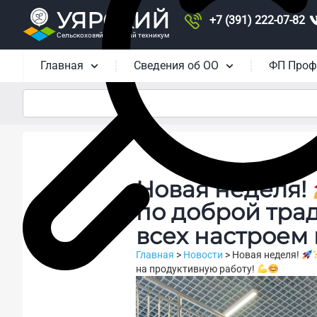
УЯРСКИЙ
+7 (391) 222-07-82
Сельскохозяйственный техникум
Главная
Сведения об ОО
ФП Проф
Новая неделя!
по доброй тра
всех настроем
Главная
>
Новости
>
Новая неделя!
на продуктивную работу!