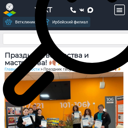
УСХТ
Ветклиника
Ирбейский филиал
Праздник творчества и
мастерства!
Главная
>
Новости
>
Праздник творчества и мастерства!