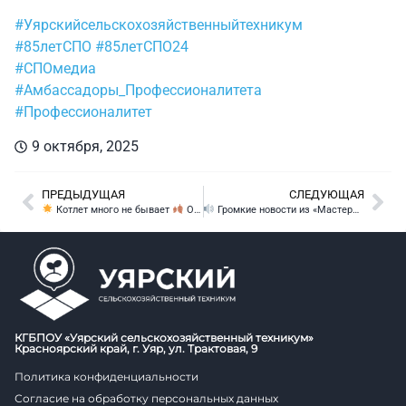
#Уярскийсельскохозяйственныйтехникум
#85летСПО
#85летСПО24
#СПОмедиа
#Амбассадоры_Профессионалитета
#Профессионалитет
9 октября, 2025
ПРЕДЫДУЩАЯ
СЛЕДУЮЩАЯ
Котлет много не бывает
Осенняя золотая симфония вкуса от будущих технологов!
Громкие новости из «Мастерской автозвука»!
КГБПОУ «Уярский сельскохозяйственный техникум»
Красноярский край, г. Уяр, ул. Трактовая, 9
Политика конфиденциальности
Согласие на обработку персональных данных