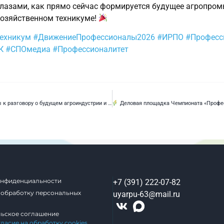
глазами, как прямо сейчас формируется будущее агропро
хозяйственном техникуме!
техникум
#ДвижениеПрофессионалы2026
#ИРПО
#Професс
К
#СПОмедиа
#Профессионалитет
зговору о будущем агроиндустрии и профессионального образования?
Деловая площадка Чемпионата «Професси
онфиденциальности
+7 (391) 222-07-82
 обработку персональных
uyarpu-63@mail.ru
льское соглашение
гласие на обработку cookies