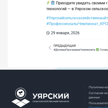
Приходите увидеть своими 
технологий — в Уярском сельско
#Уярскийсельскохозяйственный
#ПрофессионалыЧемпионат_КРС
29 января, 2026
ПРЕДЫДУЩАЯ
#ДеловаяПрограммаЧемпионата
Готовы к ра
Политика к
Согласие на
данных
Пользовате
Отозвать со