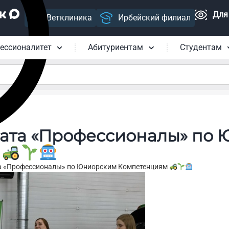
Для
Ветклиника
Ирбейский филиал
ессионалитет
Абитуриентам
Студентам
ата «Профессионалы» по
м
а «Профессионалы» по Юниорским Компетенциям