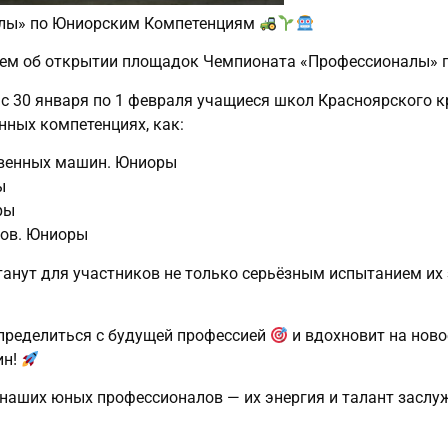
алы» по Юниорским Компетенциям
яем об открытии площадок Чемпионата «Профессионалы» 
 с 30 января по 1 февраля учащиеся школ Красноярского 
нных компетенциях, как:
твенных машин. Юниоры
ы
ры
тов. Юниоры
станут для участников не только серьёзным испытанием их
пределиться с будущей профессией
и вдохновит на ново
ин!
наших юных профессионалов — их энергия и талант засл