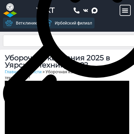
УСХТ
Ветклиника
Ирбейский филиал
Уборочная кампания 2025 в
Уярском техникуме ??
Главная
>
Новости
>
Уборочная кампания 2025 в Уярском
техникуме ??