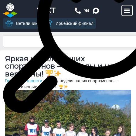
УСХТ
Ветклиника
Ирбейский филиал
Яркая неделя наших
спортсменов — победы и новые
вершины!
Главная
>
Новости
>
Яркая неделя наших спортсменов —
победы и новые вершины!