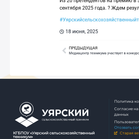
Из 20 претендентов на премию в 
сентября 2025 года. ? Ждем резул
#Уярскийсельскохозяйственный
18 июня, 2025
ПРЕДЫДУЩАЯ
Политика к
Согласие на
данных
Пользовате
Отозвать со
КГБПОУ «Уярский сельскохозяйственный
Старая ве
техникум»