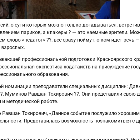
ий, о сути которых можно только догадываться, встретив
влением париков, а клакеры ? — это наемные зрители. Мо
м слово «педагог» ?‍?, все сразу поймут, о ком идет речь
 взрослых.
режающей профессиональной подготовки Красноярского кр
ессиональная экспертиза ходатайств на присуждение го
фессионального образования.
ой номинации преподаватели специальных дисциплин: Давы
?, Муминов Равшан Тохирович ?‍?. Они представили свою д
 и методической работе.
ю Равшан Тохирович, «Данное событие послужило хороши
ельности. Представилась возможность познакомиться с д