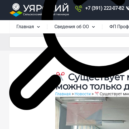
УЯРСКИЙ
+7 (391) 222-07-82
Сельскохозяйственный техникум
Главная
Сведения об ОО
ФП Проф
Существует 
можно только д
Главная
>
Новости
>
Существует мно