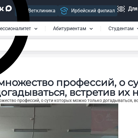
Для
Ветклиника
Ирбейский филиал
ессионалитет
Абитуриентам
Студентам
множество профессий, о су
огадываться, встретив их 
жество профессий, о сути которых можно только догадываться, вс