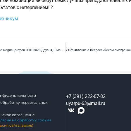
этой номинации выберут семь лучших преподавателей. Их 
ьтатов с нетерпением! ?
техникум
Медиацентр техникума участвует в конкурсе медиацентров СПО 2025 Друзья, Шмань Валерия победительница чемпионата «Профессионалы» делится впечатлениями!?
онфиденциальности
+7 (391) 222-07-82
 обработку персональных
uyarpu-63@mail.ru
льское соглашение
гласие на обработку cookies
рсия сайта (архив)