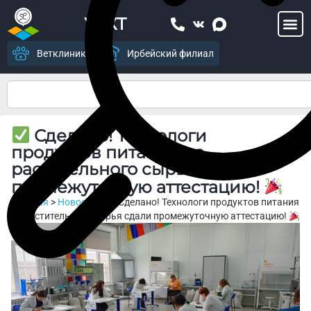
УСХТ
Ветклиника
Ирбейский филиал
Сделано! Технологи
продуктов питания из
растительного сырья сдали
промежуточную аттестацию!
Главная
>
Новости
>
Сделано! Технологи продуктов питания
из растительного сырья сдали промежуточную аттестацию!