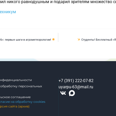
вил никого равнодушным и подарил зрителям множество 
техникум
6»: первые шаги в агрометеорологии!
Студенты! Бесплатный «Я
онфиденциальности
+7 (391) 222-07-82
 обработку персональных
uyarpu-63@mail.ru
льское соглашение
гласие на обработку cookies
рсия сайта (архив)