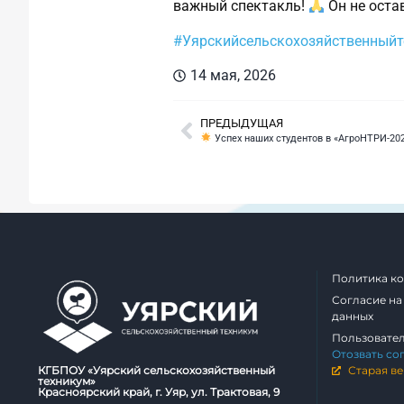
важный спектакль!
Он не оста
#Уярскийсельскохозяйственный
14 мая, 2026
ПРЕДЫДУЩАЯ
Успех наших студентов в «АгроНТРИ‑202
Политика к
Согласие на
данных
Пользовате
Отозвать со
КГБПОУ «Уярский сельскохозяйственный
Старая ве
техникум»
Красноярский край, г. Уяр, ул. Трактовая, 9