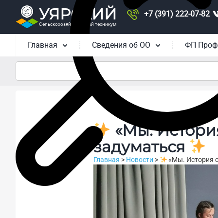
УЯРСКИЙ
+7 (391) 222-07-82
Сельскохозяйственный техникум
Главная
Сведения об ОО
ФП Проф
«Мы. История
задуматься
Главная
>
Новости
>
«Мы. История о