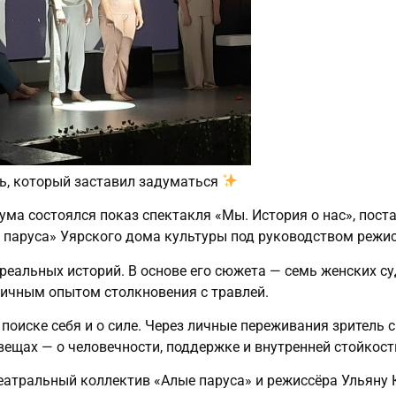
ль, который заставил задуматься
кума состоялся показ спектакля «Мы. История о нас», пос
паруса» Уярского дома культуры под руководством режи
реальных историй. В основе его сюжета — семь женских су
личным опытом столкновения с травлей.
о поиске себя и о силе. Через личные переживания зритель
вещах — о человечности, поддержке и внутренней стойкост
тральный коллектив «Алые паруса» и режиссёра Ульяну К