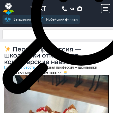
УСХТ
Ветклиника
Ирбейский филиал
Первая профессия —
школьники оттачивают
кондитерские навыки!
Главная
>
Новости
>
Первая профессия — школьники
оттачивают кондитерские навыки!