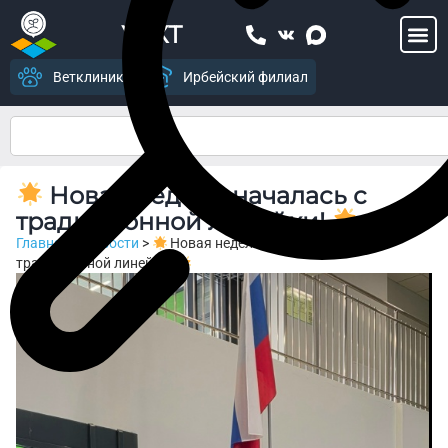
УСХТ
Ветклиника
Ирбейский филиал
Новая неделя началась с
традиционной линейки!
Главная
>
Новости
>
Новая неделя началась с
традиционной линейки!