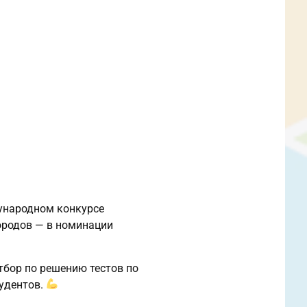
дународном конкурсе
ородов — в номинации
тбор по решению тестов по
тудентов.