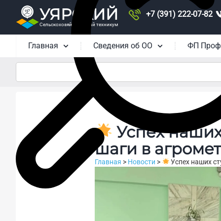
УЯРСКИЙ
+7 (391) 222-07-82
Сельскохозяйственный техникум
Главная
Сведения об ОО
ФП Проф
Успех наших
шаги в агроме
Главная
>
Новости
>
Успех наших ст