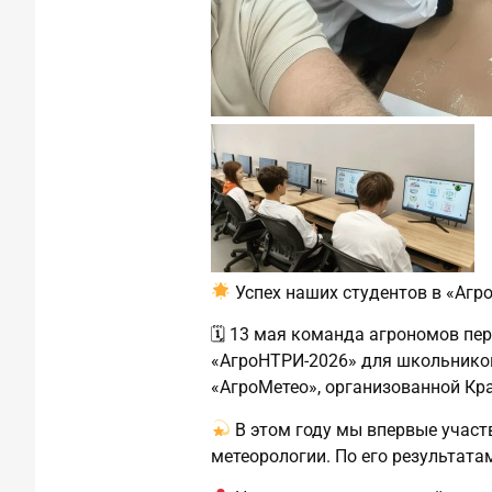
Успех наших студентов в «Агр
🗓 13 мая команда агрономов пе
«АгроНТРИ‑2026» для школьников
«АгроМетео», организованной Кр
В этом году мы впервые участ
метеорологии. По его результата