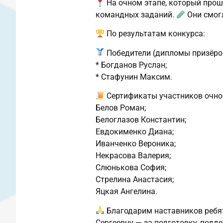
На очном этапе, который прошё
командных заданий.
Они смог
По результатам конкурса:
Победители (дипломы призёро
* Богданов Руслан;
* Стафунин Максим.
Сертификаты участников очног
Белов Роман;
Белоглазов Константин;
Евдокименко Диана;
Иванченко Вероника;
Некрасова Валерия;
Слюнькова София;
Стрелина Анастасия;
Яцкая Ангелина.
Благодарим наставников ребя
Сергеевну — за подготовку, подд