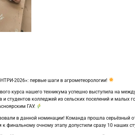
оНТРИ‑2026»: первые шаги в агрометеорологии!
рвого курса нашего техникума успешно выступила на меж
 и студентов колледжей из сельских поселений и малых г
асноярским ГАУ.
вовали в данной номинации! Команда прошла серьёзный о
м к финальному очному этапу допустили сразу 10 наших с