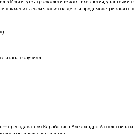
л в Институте агроэкологических технологий, участники 
ли применить свои знания на деле и продемонстрировать
в):
о этапа получили:
т — преподавателя Карабарина Александра Антольевича и
ержку и организацию участия!