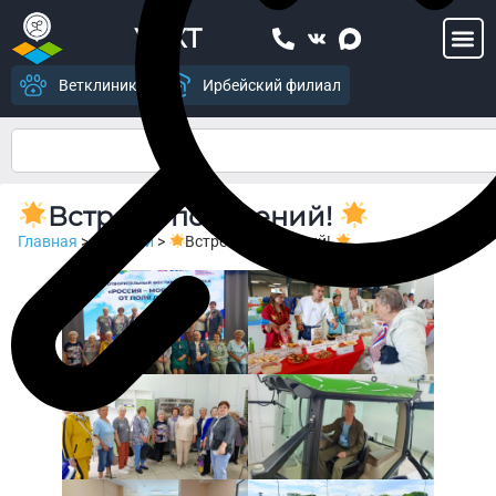
УСХТ
Ветклиника
Ирбейский филиал
Встречи поколений!
Главная
>
Новости
>
Встречи поколений!