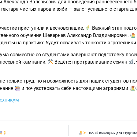
й Александр Валерьевич для проведения ранневесеннего 
 гектара чистых паров и зяби — залог успешного старта д
участке приступили к весновспашке.
Важный этап подго
твенного обучения Шевернев Александр Владимирович.
денты на практике будут осваивать тонкости агротехники
ума совместно со студентами завершают подготовку посе
посевной кампании.
Ведётся протравливание семян
,
не только труд, но и возможность для наших студентов п
знания
и почувствовать себя настоящими аграриями
техникум
Новый помощник для студентов