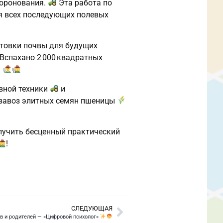
боронования.
Эта работа по
ля всех последующих полевых
товки почвы для будущих
Вспахано 2 000 квадратных
.
вной техники
и
 завоз элитных семян пшеницы
олучить бесценный практический
!
СЛЕДУЮЩАЯ
 и родителей — «Цифровой психолог»