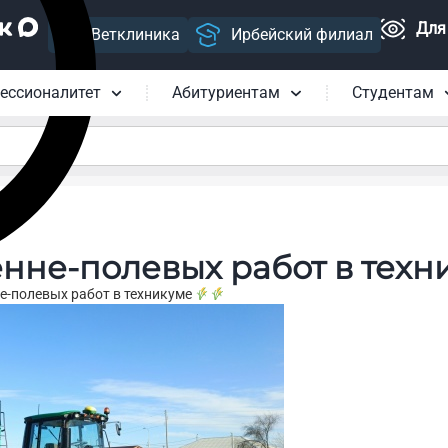
Для
Ветклиника
Ирбейский филиал
ессионалитет
Абитуриентам
Студентам
енне‑полевых работ в тех
е‑полевых работ в техникуме