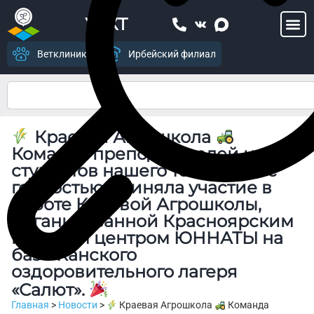
УСХТ
Ветклиника
Ирбейский филиал
Краевая Агрошкола
Команда преподавателей и
студентов нашего техникума с
гордостью приняла участие в
работе Краевой Агрошколы,
организованной Красноярским
краевым центром ЮННАТЫ на
базе Канского
оздоровительного лагеря
«Салют».
Главная
>
Новости
>
Краевая Агрошкола
Команда