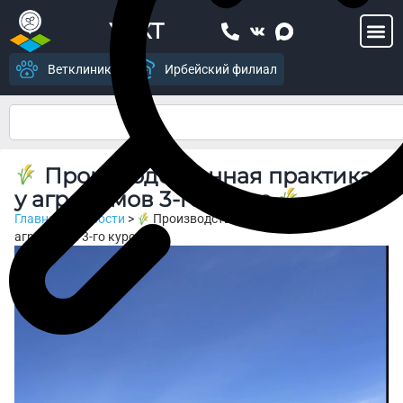
УСХТ
Ветклиника
Ирбейский филиал
Производственная практика
у агрономов 3‑го курса
Главная
>
Новости
>
Производственная практика у
агрономов 3‑го курса