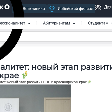
Для
Ветклиника
Ирбейский филиал
ессионалитет
Абитуриентам
Студентам
литет: новый этап развит
 крае
ет: новый этап развития СПО в Красноярском крае