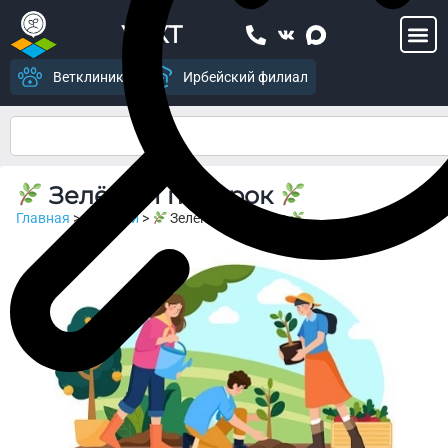
УСХТ
Ветклиника
Ирбейский филиал
Зелёный подарок
Главная
>
Новости
>
Зелёный подарок