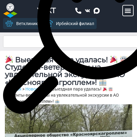
УСХТ
Ветклиника
Ирбейский филиал
Выездная пара удалась!
Студенты‑ветеринары на
увлекательной экскурсии в АО
«Красноярскагроплем»!
Главная
>
Новости
>
Выездная пара удалась!
Студенты‑ветеринары на увлекательной экскурсии в АО
«Красноярскагроплем»!