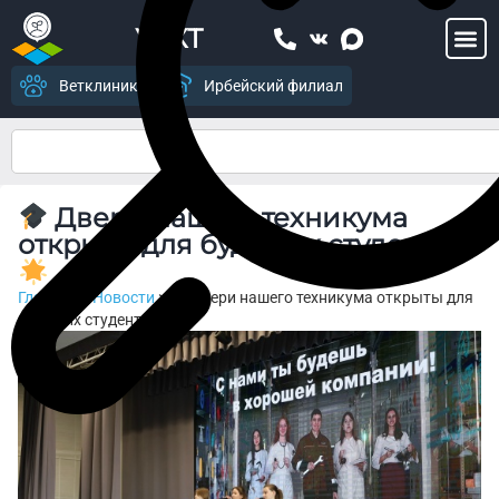
УСХТ
Ветклиника
Ирбейский филиал
Двери нашего техникума
открыты для будущих студентов!
Главная
>
Новости
>
Двери нашего техникума открыты для
будущих студентов!