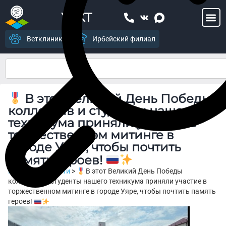
УСХТ
Ветклиника
Ирбейский филиал
В этот Великий День Победы
коллектив и студенты нашего
техникума приняли участие в
торжественном митинге в
городе Уяре, чтобы почтить
память героев!
Главная
>
Новости
>
В этот Великий День Победы
коллектив и студенты нашего техникума приняли участие в
торжественном митинге в городе Уяре, чтобы почтить память
героев!