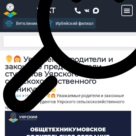
УСХТ
Ветклиника
Ирбейский филиал
Уважаемые родители и
законные представители
студентов Уярского
сельскохозяйственного
техникума!
Главная
>
Новости
>
Уважаемые родители и законные
представители студентов Уярского сельскохозяйственного
техникума!