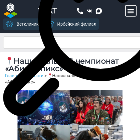
УСХТ
Ветклиника
Ирбейский филиал
Национальный чемпионат
«Абилимпикс»
Главная
>
Новости
>
Национальный чемпионат
«Абилимпикс»