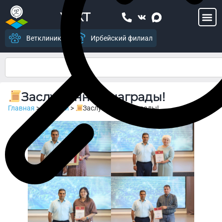
УСХТ
Ветклиника
Ирбейский филиал
Заслуженные награды!
Главная
>
Новости
>
Заслуженные награды!