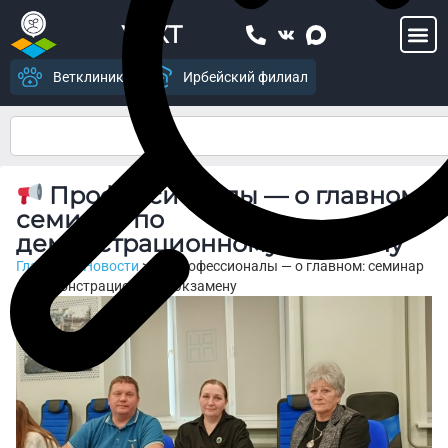
УСХТ
Ветклиника
Ирбейский филиал
Профессионалы — о главном:
семинар по
демонстрационному экзамену
Главная
>
Новости
>
Профессионалы — о главном: семинар
по демонстрационному экзамену