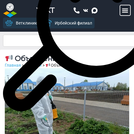
УСХТ
Ветклиника
Ирбейский филиал
Объявление
Главная
>
Новости
>
Объявление