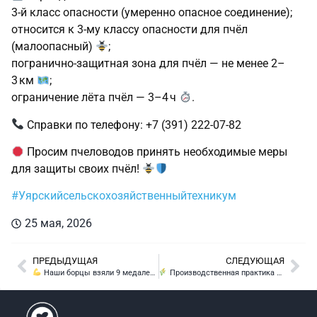
3‑й класс опасности (умеренно опасное соединение);
относится к 3‑му классу опасности для пчёл
(малоопасный)
;
погранично‑защитная зона для пчёл — не менее 2–
3 км
;
ограничение лёта пчёл — 3–4 ч
.
Справки по телефону: +7 (391) 222‑07‑82
Просим пчеловодов принять необходимые меры
для защиты своих пчёл!
#Уярскийсельскохозяйственныйтехникум
25 мая, 2026
ПРЕДЫДУЩАЯ
СЛЕДУЮЩАЯ
Наши борцы взяли 9 медалей на районном турнире по вольной борьбе!
Производственная практика у агрономов 3‑го курса