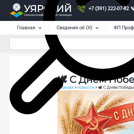
УЯРСКИЙ
+7 (391) 222-07-82
Сельскохозяйственный техникум
Главная
Сведения об ОО
ФП Проф
🕊 С Днём Побе
Главная
>
Новости
>
🕊 С Днём Победы,