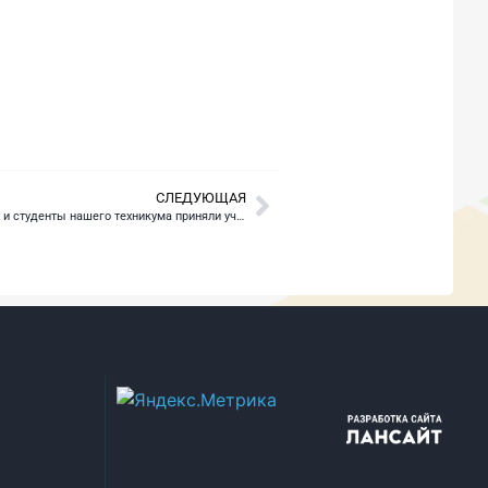
СЛЕДУЮЩАЯ
 участие в торжественном митинге в городе Уяре, чтобы почтить память героев!