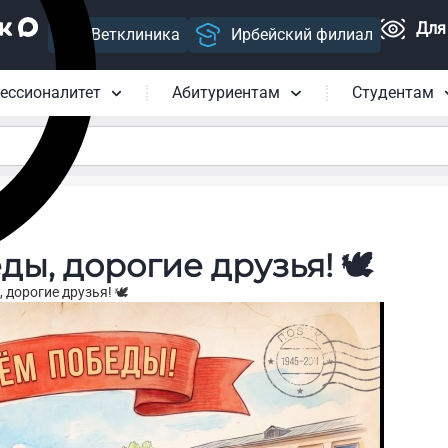
Для
Ветклиника
Ирбейский филиал
ессионалитет
Абитуриентам
Студентам
ды, дорогие друзья! 🕊
 дорогие друзья! 🕊