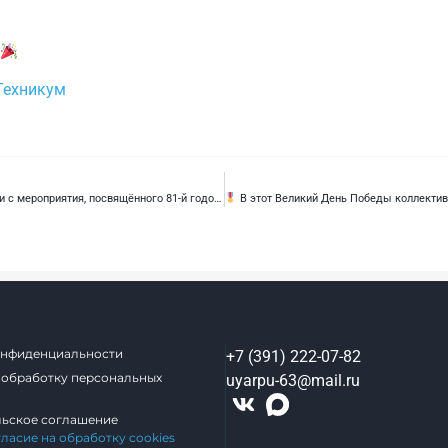
Техникум
освящённого 81‑й годовщине Великой Отечественной войны.
В этот Великий День Победы коллектив и студенты нашего техникума приняли
онфиденциальности
+7 (391) 222-07-82
 обработку персональных
uyarpu-63@mail.ru
льское соглашение
гласие на обработку cookies