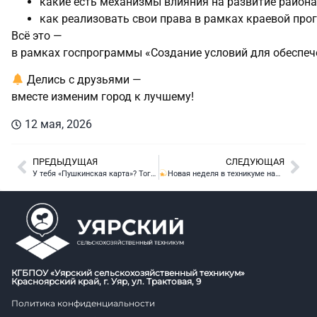
какие
есть
механизмы
влияния
на
развитие
района
как
реализовать
свои
права
в
рамках
краевой
про
Всё
это
—
в
рамках
госпрограммы
«Создание
условий
для
обеспеч
Делись
с
друзьями
—
вместе
изменим
город
к
лучшему!
12 мая, 2026
ПРЕДЫДУЩАЯ
СЛЕДУЮЩАЯ
У тебя «Пушкинская карта»? Тогда «Яндекс Плюс»  твой бесплатно
Новая неделя в техникуме началась с традиционной линейки
КГБПОУ «Уярский сельскохозяйственный техникум»
Красноярский край, г. Уяр, ул. Трактовая, 9
Политика конфиденциальности