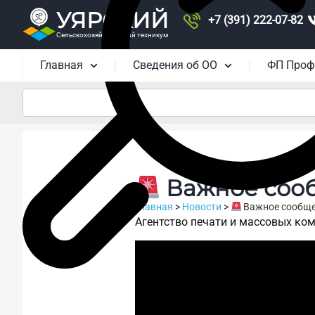
УЯРСКИЙ
+7 (391) 222-07-82
Сельскохозяйственный техникум
Главная
Сведения об ОО
ФП Проф
Важное соо
Главная
>
Новости
>
Важное сообщ
Агентство печати и массовых ко