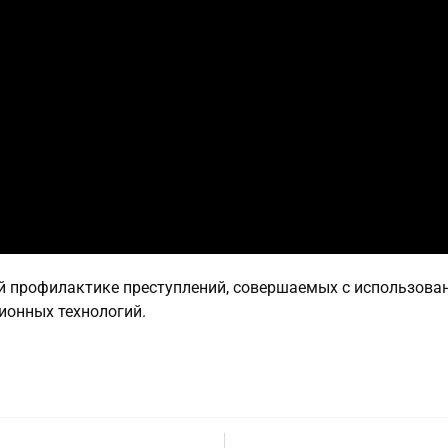
й профилактике преступлений, совершаемых с использова
онных технологий.