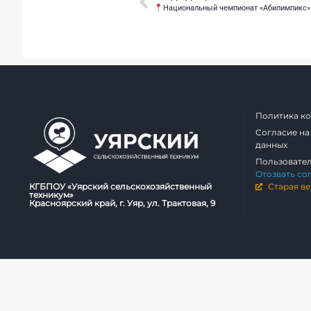
Национальный чемпионат «Абилимпикс»
Политика к
Согласие на
данных
Пользовате
Отозвать со
КГБПОУ «Уярский сельскохозяйственный
Старая ве
техникум»
Красноярский край, г. Уяр, ул. Трактовая, 9