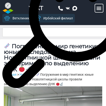
УСХТ
Ветклиника
Ирбейский филиал
Погружение в мир генетики:
юные исследователи из
Новопятницкой школы провели
эксперимент по выделению
ДНК
Главная
>
Новости
>
Погружение в мир генетики: юные
исследователи из Новопятницкой школы провели
эксперимент по выделению ДНК