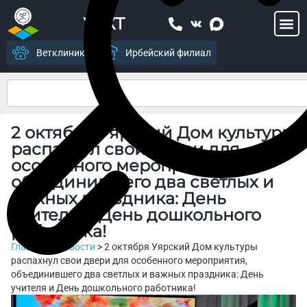
УСХТ
Ветклиника
Ирбейский филиал
2 октября Уярский Дом культуры
распахнул свои двери для
особенного мероприятия,
объединившего два светлых и
важных праздника: День
учителя и День дошкольного
работника!
Главная
>
Новости
>
2 октября Уярский Дом культуры
распахнул свои двери для особенного мероприятия,
объединившего два светлых и важных праздника: День
учителя и День дошкольного работника!