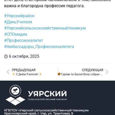
важна и благородна профессия педагога.
#Уярскийрайон
#ДеньУчителя
#Уярскийсельскохозяйственныйтехникум
#СПОмедиа
#Профессионалитет
#Амбассадоры_Профессионалитета
6 октября, 2025
ПРЕДЫДУЩАЯ
СЛЕДУЮЩАЯ
С Днём Учителя!
Турнир по баскетболу собрал юных спортсменов!
КГБПОУ «Уярский сельскохозяйственный техникум»
Красноярский край, г. Уяр, ул. Трактовая, 9