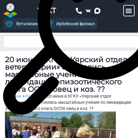
УСХТ
Ветклиника
Ирбейский филиал
20 июня в КГКУ «Уярский отдел
ветеринарии» состоялись
масштабные учения по
ликвидации эпизоотического
очага ОСПА овец и коз. ??
Главная
>
Новости
>
20 июня в КГКУ «Уярский отдел
ветеринарии» состоялись масштабные учения по ликвидации
эпизоотического очага ОСПА овец и коз. ??