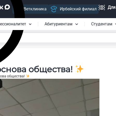
Для
Ветклиника
Ирбейский филиал
ессионалитет
Абитуриентам
Студентам
основа общества!
нова общества!