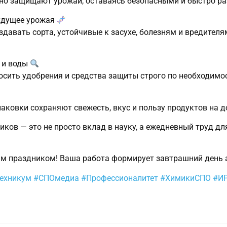
но защищают урожай, оставаясь безопасными и быстро раз
будущее урожая
давать сорта, устойчивые к засухе, болезням и вредителя
 и воды
осить удобрения и средства защиты строго по необходимос
ковки сохраняют свежесть, вкус и пользу продуктов на д
иков — это не просто вклад в науку, а ежедневный труд д
м праздником! Ваша работа формирует завтрашний день 
техникум
#СПОмедиа
#Профессионалитет
#ХимикиСПО
#И