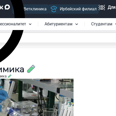
Для
Ветклиника
Ирбейский филиал
ессионалитет
Абитуриентам
Студентам
химика
мика