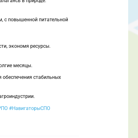
лагаясь в природе.
м, с повышенной питательной
ти, экономя ресурсы.
олгие месяцы.
ля обеспечения стабильных
агроиндустрии.
РПО
#НавигаторыСПО