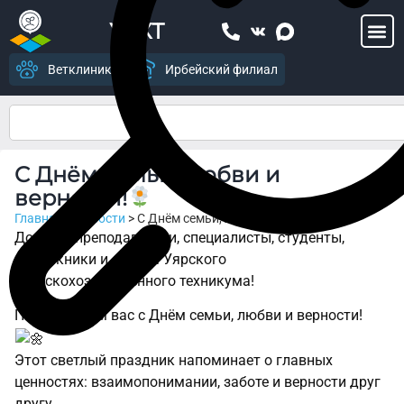
УСХТ
Ветклиника
Ирбейский филиал
C Днём семьи, любви и
верности!
Главная
>
Новости
>
C Днём семьи, любви и верности!
Дорогие преподаватели, специалисты, студенты,
выпускники и друзья Уярского
сельскохозяйственного техникума!
Поздравляем вас с Днём семьи, любви и верности!
Этот светлый праздник напоминает о главных
ценностях: взаимопонимании, заботе и верности друг
другу.