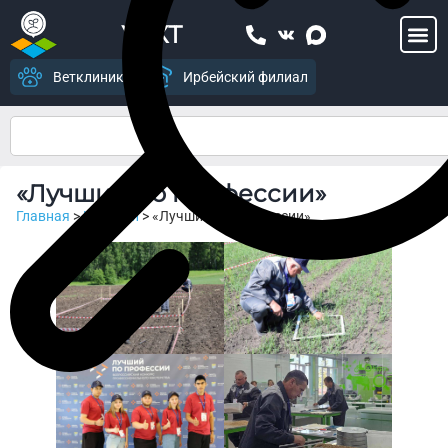
УСХТ
Ветклиника
Ирбейский филиал
«Лучший по профессии»
Главная
>
Новости
>
«Лучший по профессии»