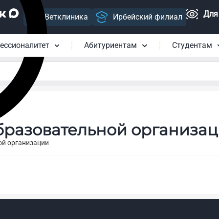
Для
Ветклиника
Ирбейский филиал
ессионалитет
Абитуриентам
Студентам
бразовательной организа
ой организации