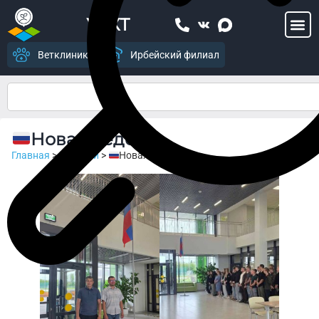
УСХТ
Ветклиника
Ирбейский филиал
Новая неделя
Главная
>
Новости
>
Новая неделя