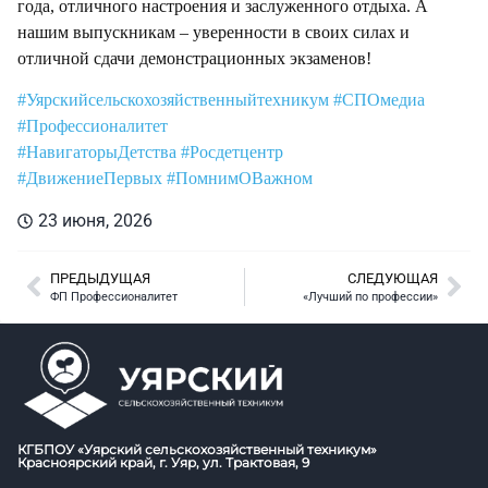
года, отличного настроения и заслуженного отдыха. А
нашим выпускникам – уверенности в своих силах и
отличной сдачи демонстрационных экзаменов!
#Уярскийсельскохозяйственныйтехникум
#СПОмедиа
#Профессионалитет
#НавигаторыДетства
#Росдетцентр
#ДвижениеПервых
#ПомнимОВажном
23 июня, 2026
ПРЕДЫДУЩАЯ
СЛЕДУЮЩАЯ
ФП Профессионалитет
«Лучший по профессии»
КГБПОУ «Уярский сельскохозяйственный техникум»
Красноярский край, г. Уяр, ул. Трактовая, 9