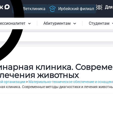
Для
Ветклиника
Ирбейский филиал
ессионалитет
Абитуриентам
Студентам
инарная клиника. Соврем
 лечения животных
ой организации
>
Материально-техническое обеспечение и оснащен
ная клиника. Современные методы диагностики и лечения животн